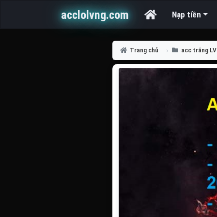
acclolvng.com
Nạp tiền
Trang chủ
acc trắng L