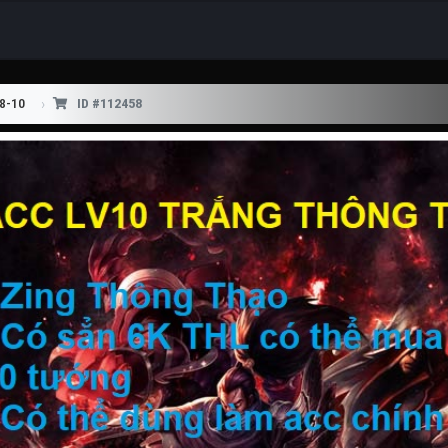
V8-10
ID #112458