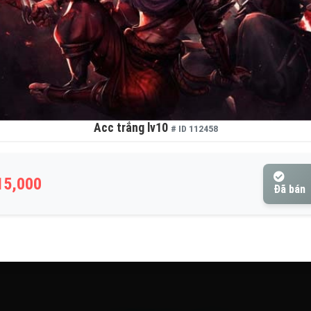
Acc trắng lv10
# ID 112458
15,000
Đã bán